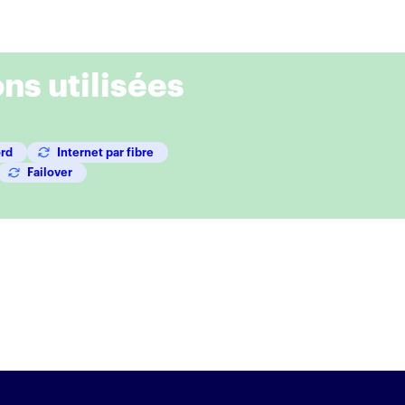
ns utilisées
ord
Internet par fibre
Failover