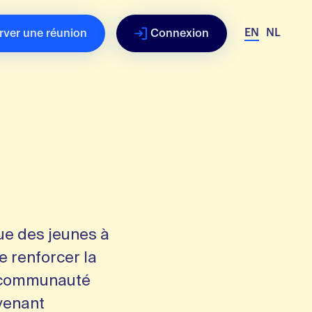
EN
NL
rver une réunion
Connexion
ue des jeunes à
e renforcer la
ne communauté
venant