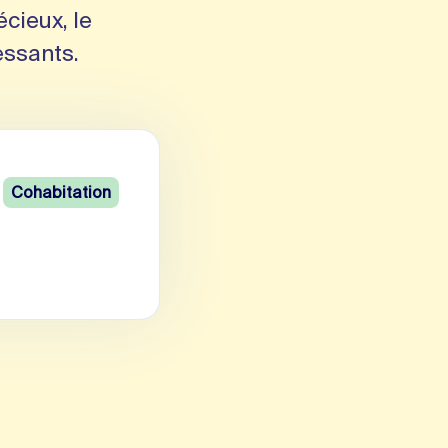
écieux, le
essants.
Cohabitation