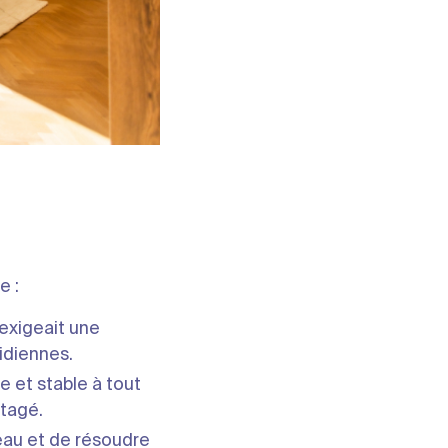
e :
exigeait une
idiennes.
e et stable à tout
rtagé.
seau et de résoudre