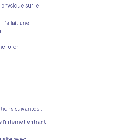
physique sur le
l fallait une
e.
éliorer
tions suivantes :
 l'internet entrant
e site avec