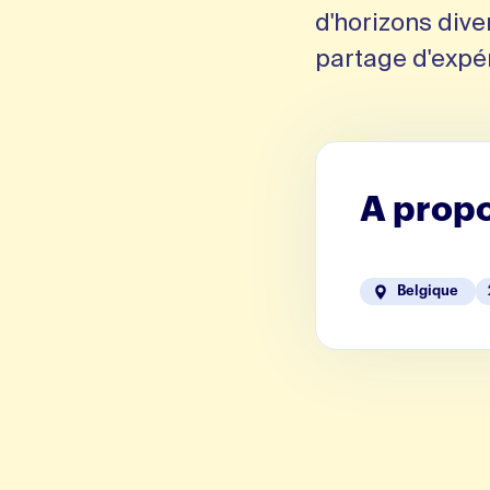
d'horizons diver
partage d'expér
A propo
Belgique