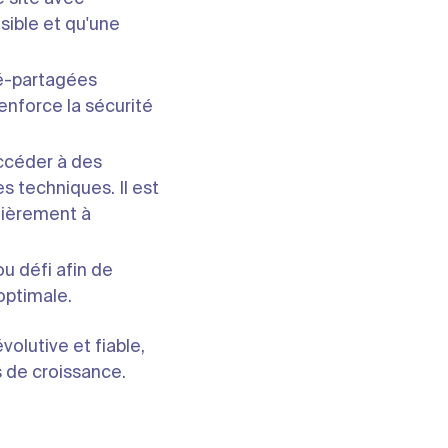
sible et qu'une
pré-partagées
enforce la sécurité
ccéder à des
s techniques. Il est
ntièrement à
u défi afin de
optimale.
olutive et fiable,
s de croissance.